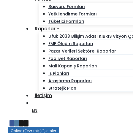
Başvuru Formları
Yetkilendirme Formları
Tüketici Formları
Raporlar
Ufuk 2033 Bilişim Adası KIBRIS Vizyon 
EMF Ölçüm Raporları
Pazar Verileri Sektörel Raporlar
Faaliyet Raporları
Mali Kapanış Raporları
İş Planları
Araştırma Raporları
Stratejik Plan
İletişim
EN
Online (Çevrimiçi) İşlemler