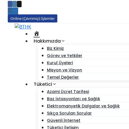
Skip
to
content
Online (Çevrimiçi) İşlemler
Ana
Sayfa
Hakkımızda
Biz Kimiz
Görev ve Yetkiler
Kurul Üyeleri
Misyon ve Vizyon
Temel Değerler
Tüketici
Azami Ücret Tarifesi
Baz İstasyonları ve Sağlık
Elektromanyetik Dalgalar ve Sağlık
Sıkça Sorulan Sorular
Güvenli İnternet
Tüketici İletişim