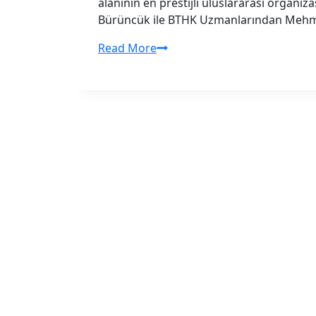
alanının en prestijli uluslararası organ
Bürüncük ile BTHK Uzmanlarından Mehmet 
BTHK,
Read More
Ankara’da
Düzenlenen
GSR-
26’ya
Katıldı