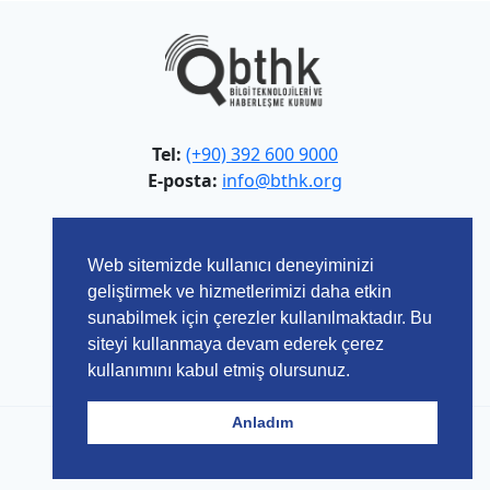
Tel:
(+90) 392 600 9000
E-posta:
info@bthk.org
Adres:
Rauf Raif Denktaş Caddesi,
Web sitemizde kullanıcı deneyiminizi
Aydemet/Lefkoşa - KKTC
geliştirmek ve hizmetlerimizi daha etkin
sunabilmek için çerezler kullanılmaktadır. Bu
siteyi kullanmaya devam ederek çerez
kullanımını kabul etmiş olursunuz.
Anladım
© 2026 Bilgi Teknolojileri ve Haberleşme Kurumu