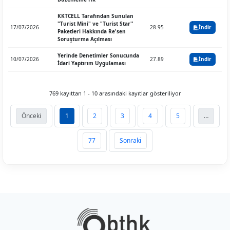
KKTCELL Tarafından Sunulan
"Turist Mini" ve "Turist Star''
17/07/2026
28.95
İndir
Paketleri Hakkında Re'sen
Soruşturma Açılması
Yerinde Denetimler Sonucunda
10/07/2026
27.89
İndir
İdari Yaptırım Uygulaması
769 kayıttan 1 - 10 arasındaki kayıtlar gösteriliyor
Önceki
1
2
3
4
5
…
77
Sonraki