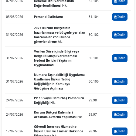
07/08/2026
Deneme İzni Verilmesinin
32.105
İndir
Değerlendirilmesi Hk.
03/08/2026
Personel İstihdamı
31.104
İndir
2027 Kurum Bütçesinin
hazırlanması ve bütçede yer alan
31/07/2026
30.102
İndir
harcamalar konusunda
görevlendirme hk.
Verilen Süre içinde Bilgi veya
Belge (Bilanço) Verilmemesi
31/07/2026
30.101
İndir
Nedeni İle idari Yaptırım
Uygulanması
Numara Taşınabilirliği Uygulama
Usullerine İlişkin Tebliğ
31/07/2026
30.100
İndir
Değişikliğinin Kamuoyu
Görüşüne Açılması
PR.18 Sayılı Demirbaş Prosedürü
24/07/2026
29.98
İndir
Değişikliği Hk.
Kurum Bütçesi Kalemleri
24/07/2026
29.97
İndir
Arasında Aktarım Yapılması Hk.
Güvenli İnternet Hizmetine
17/07/2026
İlişkin Usul ve Esaslar Hakkında
28.96
İndir
Düzenleme Hk