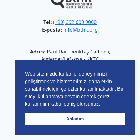
Tel:
(+90) 392 600 9000
E-posta:
info@bthk.org
Adres:
Rauf Raif Denktaş Caddesi,
Aydemet/Lefkoşa - KKTC
Web sitemizde kullanıcı deneyiminizi
geliştirmek ve hizmetlerimizi daha etkin
sunabilmek için çerezler kullanılmaktadır. Bu
siteyi kullanmaya devam ederek çerez
kullanımını kabul etmiş olursunuz.
Anladım
© 2026 Bilgi Teknolojileri ve Haberleşme Kurumu