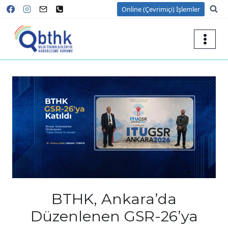
Skip
Online (Çevrimiçi) İşlemler
to
content
BTHK, Ankara’da
Düzenlenen GSR-26’ya