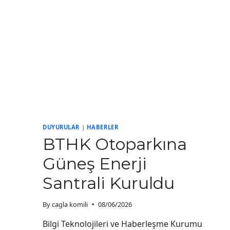
DUYURULAR
|
HABERLER
BTHK Otoparkına
Güneş Enerji
Santrali Kuruldu
By
cagla komili
08/06/2026
Bilgi Teknolojileri ve Haberleşme Kurumu