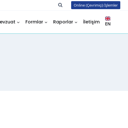
Online (Çevrimiçi) İşlemler
evzuat
Formlar
Raporlar
İletişim
EN