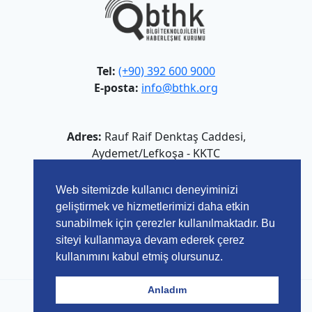
Tel:
(+90) 392 600 9000
E-posta:
info@bthk.org
Adres:
Rauf Raif Denktaş Caddesi,
Aydemet/Lefkoşa - KKTC
Web sitemizde kullanıcı deneyiminizi
geliştirmek ve hizmetlerimizi daha etkin
sunabilmek için çerezler kullanılmaktadır. Bu
siteyi kullanmaya devam ederek çerez
kullanımını kabul etmiş olursunuz.
Anladım
© 2026 Bilgi Teknolojileri ve Haberleşme Kurumu