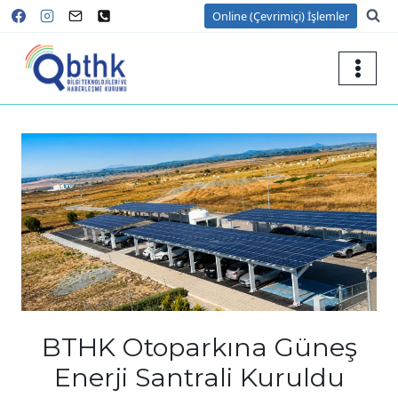
Skip
Online (Çevrimiçi) İşlemler
to
content
BTHK Otoparkına Güneş
Enerji Santrali Kuruldu