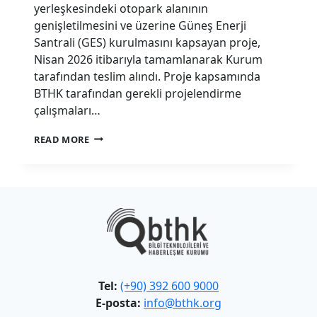
yerleşkesindeki otopark alanının
genişletilmesini ve üzerine Güneş Enerji
Santrali (GES) kurulmasını kapsayan proje,
Nisan 2026 itibarıyla tamamlanarak Kurum
tarafından teslim alındı. Proje kapsamında
BTHK tarafından gerekli projelendirme
çalışmaları…
BTHK
READ MORE
OTOPARKINA
GÜNEŞ
ENERJI
SANTRALI
KURULDU
Tel:
(+90) 392 600 9000
E-posta:
info@bthk.org