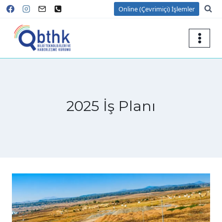
Skip
Online (Çevrimiçi) İşlemler
to
content
2025 İş Planı