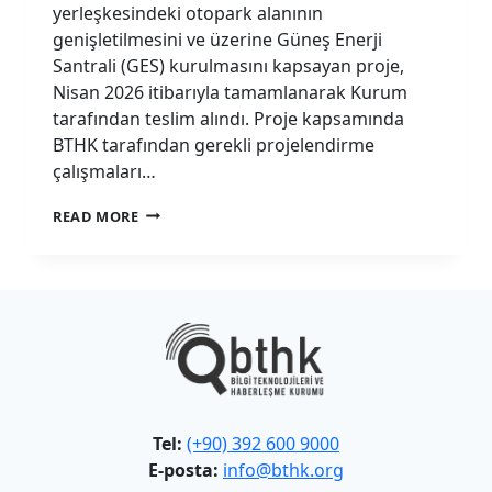
yerleşkesindeki otopark alanının
genişletilmesini ve üzerine Güneş Enerji
Santrali (GES) kurulmasını kapsayan proje,
Nisan 2026 itibarıyla tamamlanarak Kurum
tarafından teslim alındı. Proje kapsamında
BTHK tarafından gerekli projelendirme
çalışmaları…
BTHK
READ MORE
OTOPARKINA
GÜNEŞ
ENERJI
SANTRALI
KURULDU
Tel:
(+90) 392 600 9000
E-posta:
info@bthk.org