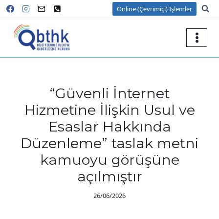
Skip
Online (Çevrimiçi) İşlemler
to
content
“Güvenli İnternet
Hizmetine İlişkin Usul ve
Esaslar Hakkında
Düzenleme” taslak metni
kamuoyu görüşüne
açılmıştır
26/06/2026