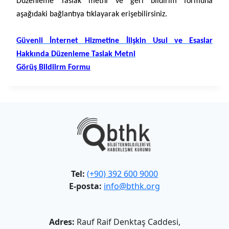
Düzenleme
Taslak metni ve geri bildirim formuna
aşağıdaki bağlantıya tıklayarak erişebilirsiniz.
Güvenli İnternet Hizmetine İlişkin Usul ve Esaslar
Hakkında Düzenleme Taslak Metni
Görüş Bildiirm Formu
Tel:
(+90) 392 600 9000
E-posta:
info@bthk.org
Adres:
Rauf Raif Denktaş Caddesi,