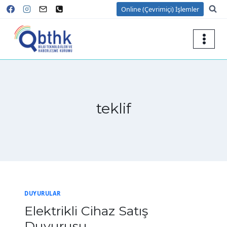
Skip
Online (Çevrimiçi) İşlemler
to
content
teklif
DUYURULAR
Elektrikli Cihaz Satış
Duyurusu