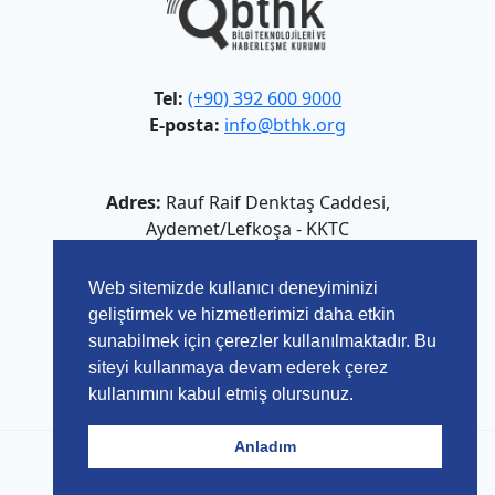
Tel:
(+90) 392 600 9000
E-posta:
info@bthk.org
Adres:
Rauf Raif Denktaş Caddesi,
Aydemet/Lefkoşa - KKTC
Web sitemizde kullanıcı deneyiminizi
geliştirmek ve hizmetlerimizi daha etkin
sunabilmek için çerezler kullanılmaktadır. Bu
siteyi kullanmaya devam ederek çerez
kullanımını kabul etmiş olursunuz.
Anladım
© 2026 Bilgi Teknolojileri ve Haberleşme Kurumu