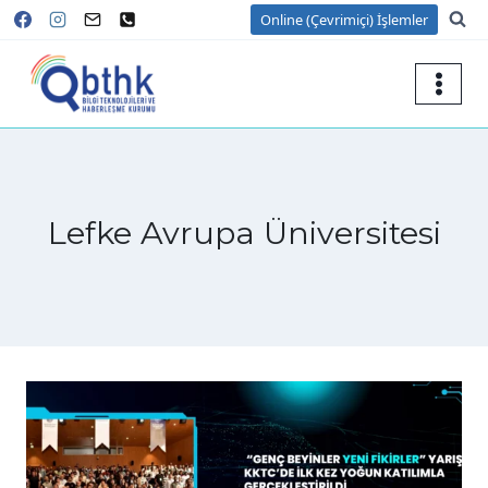
Skip
Online (Çevrimiçi) İşlemler
to
content
Lefke Avrupa Üniversitesi