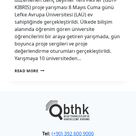
KIBRIS) proje yarışması 8 Mayıs Cuma günü
Lefke Avrupa Üniversitesi (LAÜ) ev
sahipliğinde gerçekleştirildi. Ülkede bilişim
alanında öğrenim gören üniversite
öğrencilerini bir araya getiren yarışmada, gün
boyunca proje sergileri ve proje
değerlendirme oturumları gerçekleştirildi.
Yarışmaya 10 üniversiteden…
“GENÇ
READ MORE
BEYINLER
YENI
FIKIRLER”
YARIŞMASI
KKTC’DE
ILK
KEZ
YOĞUN
KATILIMLA
GERÇEKLEŞTIRILDI
Tel:
(+90) 392 600 9000