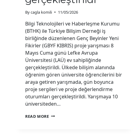
By
cagla komili
11/05/2026
Bilgi Teknolojileri ve Haberleşme Kurumu
(BTHK) ile Türkiye Bilişim Derneği iş
birliğinde düzenlenen Genç Beyinler Yeni
Fikirler (GBYF KIBRIS) proje yarışması 8
Mayıs Cuma günü Lefke Avrupa
Üniversitesi (LAÜ) ev sahipliğinde
gerçekleştirildi. Ülkede bilişim alanında
öğrenim gören üniversite öğrencilerini bir
araya getiren yarışmada, gün boyunca
proje sergileri ve proje değerlendirme
oturumları gerçekleştirildi. Yarışmaya 10
üniversiteden…
“GENÇ
READ MORE
BEYINLER
YENI
FIKIRLER”