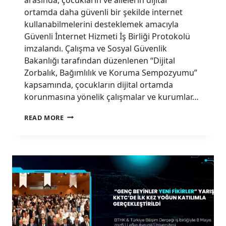
ortamda daha güvenli bir şekilde internet
kullanabilmelerini desteklemek amacıyla
Güvenli İnternet Hizmeti İş Birliği Protokolü
imzalandı. Çalışma ve Sosyal Güvenlik
Bakanlığı tarafından düzenlenen “Dijital
Zorbalık, Bağımlılık ve Koruma Sempozyumu”
kapsamında, çocukların dijital ortamda
korunmasına yönelik çalışmalar ve kurumlar…
DIJITAL
READ MORE
GÜVENLIK
İÇIN
ÖNEMLI
ADIM:
GÜVENLI
İNTERNET
HIZMETI
İŞ
BIRLIĞI
PROTOKOLÜ
İMZALANDI