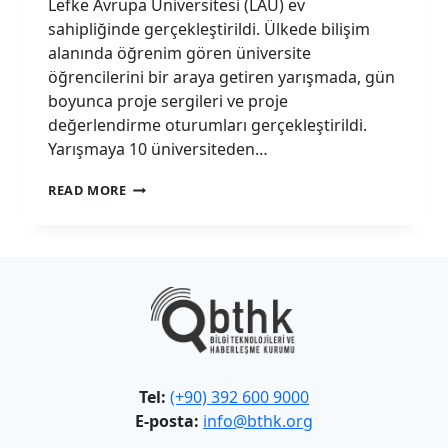
Lefke Avrupa Üniversitesi (LAÜ) ev
sahipliğinde gerçekleştirildi. Ülkede bilişim
alanında öğrenim gören üniversite
öğrencilerini bir araya getiren yarışmada, gün
boyunca proje sergileri ve proje
değerlendirme oturumları gerçekleştirildi.
Yarışmaya 10 üniversiteden…
“GENÇ
READ MORE
BEYINLER
YENI
FIKIRLER”
YARIŞMASI
KKTC’DE
ILK
KEZ
YOĞUN
KATILIMLA
GERÇEKLEŞTIRILDI
Tel:
(+90) 392 600 9000
E-posta:
info@bthk.org