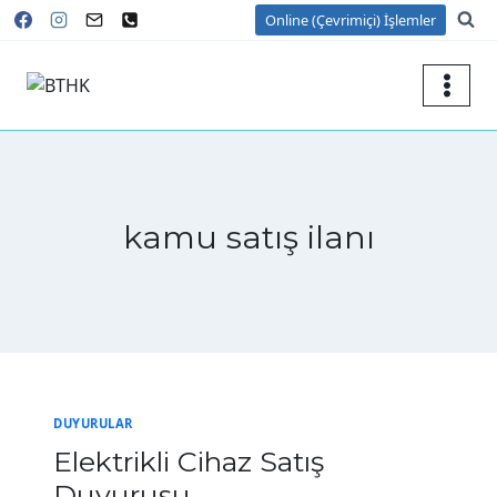
Skip
Online (Çevrimiçi) İşlemler
to
content
kamu satış ilanı
DUYURULAR
Elektrikli Cihaz Satış
Duyurusu