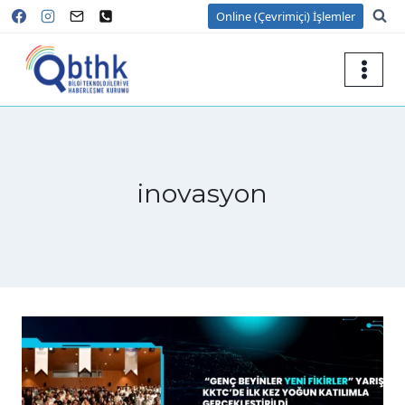
Skip
Online (Çevrimiçi) İşlemler
to
content
inovasyon