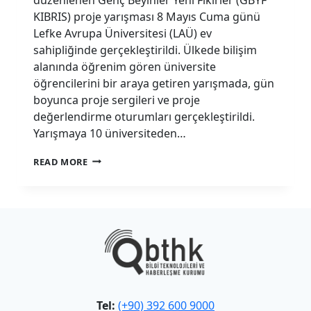
KIBRIS) proje yarışması 8 Mayıs Cuma günü
Lefke Avrupa Üniversitesi (LAÜ) ev
sahipliğinde gerçekleştirildi. Ülkede bilişim
alanında öğrenim gören üniversite
öğrencilerini bir araya getiren yarışmada, gün
boyunca proje sergileri ve proje
değerlendirme oturumları gerçekleştirildi.
Yarışmaya 10 üniversiteden…
“GENÇ
READ MORE
BEYINLER
YENI
FIKIRLER”
YARIŞMASI
KKTC’DE
ILK
KEZ
YOĞUN
KATILIMLA
GERÇEKLEŞTIRILDI
Tel:
(+90) 392 600 9000