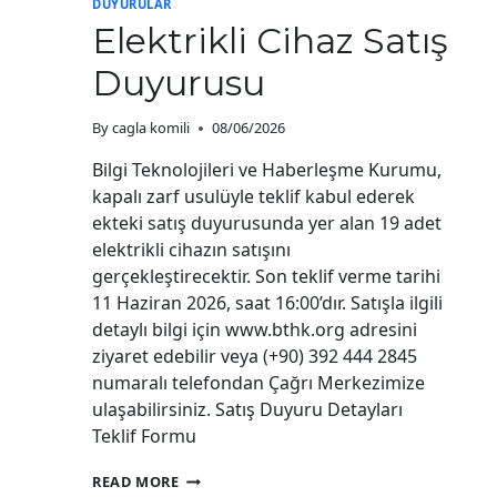
DUYURULAR
Elektrikli Cihaz Satış
Duyurusu
By
cagla komili
08/06/2026
Bilgi Teknolojileri ve Haberleşme Kurumu,
kapalı zarf usulüyle teklif kabul ederek
ekteki satış duyurusunda yer alan 19 adet
elektrikli cihazın satışını
gerçekleştirecektir. Son teklif verme tarihi
11 Haziran 2026, saat 16:00’dır. Satışla ilgili
detaylı bilgi için www.bthk.org adresini
ziyaret edebilir veya (+90) 392 444 2845
numaralı telefondan Çağrı Merkezimize
ulaşabilirsiniz. Satış Duyuru Detayları
Teklif Formu
ELEKTRIKLI
READ MORE