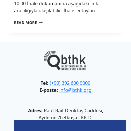
10:00 İhale dokümanına aşağıdaki link
aracılığıyla ulaşılabilir: İhale Detayları
BTHK
READ MORE
GÜVENLIK
HIZMET
ALIMI
İHALESI
Tel:
(+90) 392 600 9000
E-posta:
info@bthk.org
Adres:
Rauf Raif Denktaş Caddesi,
Aydemet/Lefkoşa - KKTC