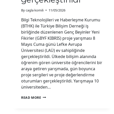
By
cagla komili
11/05/2026
Bilgi Teknolojileri ve Haberleşme Kurumu
(BTHK) ile Türkiye Bilişim Derneği iş
birliğinde düzenlenen Genç Beyinler Yeni
Fikirler (GBYF KIBRIS) proje yarışması 8
Mayıs Cuma günü Lefke Avrupa
Üniversitesi (LAÜ) ev sahipliğinde
gerçekleştirildi. Ülkede bilişim alanında
öğrenim gören üniversite öğrencilerini bir
araya getiren yarışmada, gün boyunca
proje sergileri ve proje değerlendirme
oturumları gerçekleştirildi. Yarışmaya 10
üniversiteden…
“GENÇ
READ MORE
BEYINLER
YENI
FIKIRLER”