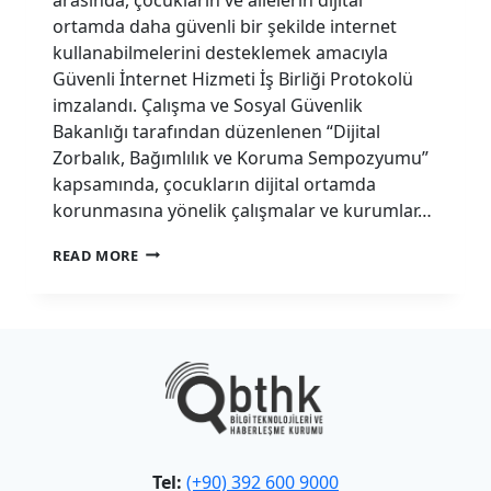
ortamda daha güvenli bir şekilde internet
kullanabilmelerini desteklemek amacıyla
Güvenli İnternet Hizmeti İş Birliği Protokolü
imzalandı. Çalışma ve Sosyal Güvenlik
Bakanlığı tarafından düzenlenen “Dijital
Zorbalık, Bağımlılık ve Koruma Sempozyumu”
kapsamında, çocukların dijital ortamda
korunmasına yönelik çalışmalar ve kurumlar…
DIJITAL
READ MORE
GÜVENLIK
İÇIN
ÖNEMLI
ADIM:
GÜVENLI
İNTERNET
HIZMETI
İŞ
BIRLIĞI
PROTOKOLÜ
İMZALANDI
Tel:
(+90) 392 600 9000