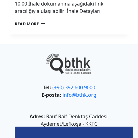
10:00 İhale dokümanına aşağıdaki link
aracılığıyla ulaşılabilir: İhale Detayları
BTHK
READ MORE
GÜVENLIK
HIZMET
ALIMI
İHALESI
Tel:
(+90) 392 600 9000
E-posta:
info@bthk.org
Adres:
Rauf Raif Denktaş Caddesi,
Aydemet/Lefkoşa - KKTC