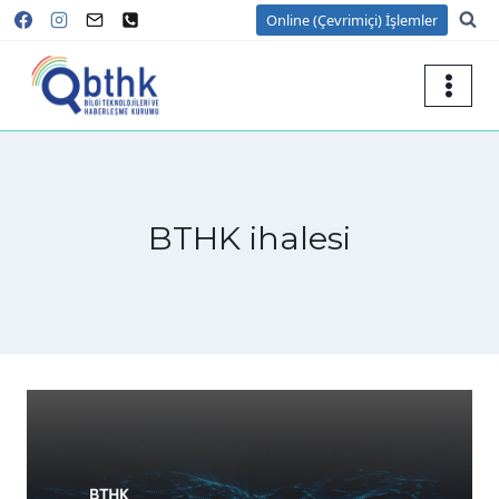
Skip
Online (Çevrimiçi) İşlemler
to
content
BTHK ihalesi