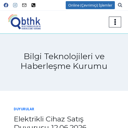
Skip
Online (Çevrimiçi) İşlemler
to
content
Bilgi Teknolojileri ve
Haberleşme Kurumu
DUYURULAR
Elektrikli Cihaz Satış
Duyurusu 12.06.2026