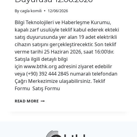
By
cagla komili
12/06/2026
Bilgi Teknolojileri ve Haberleşme Kurumu,
kapalı zarf usulüyle teklif kabul ederek ekteki
satış duyurusunda yer alan 19 adet elektrikli
cihazın satışını gerçekleştirecektir. Son teklif
verme tarihi 25 Haziran 2026, saat 16:00’dır.
Satışla ilgili detaylı bilgi
için www.bthk.org adresini ziyaret edebilir
veya (+90) 392 444 2845 numaralı telefondan
Çağrı Merkezimize ulaşabilirsiniz. Teklif
Formu Satış Formu
ELEKTRIKLI
READ MORE
CIHAZ
SATIŞ
DUYURUSU
12.06.2026