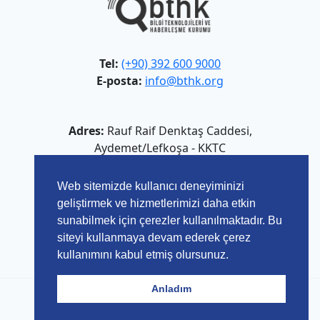
Tel:
(+90) 392 600 9000
E-posta:
info@bthk.org
Adres:
Rauf Raif Denktaş Caddesi,
Aydemet/Lefkoşa - KKTC
Web sitemizde kullanıcı deneyiminizi
geliştirmek ve hizmetlerimizi daha etkin
sunabilmek için çerezler kullanılmaktadır. Bu
siteyi kullanmaya devam ederek çerez
kullanımını kabul etmiş olursunuz.
Anladım
© 2026 Bilgi Teknolojileri ve Haberleşme Kurumu