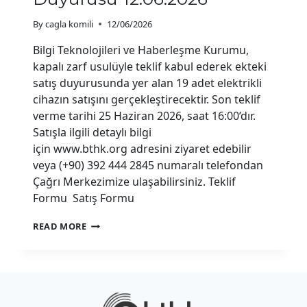
By
cagla komili
12/06/2026
Bilgi Teknolojileri ve Haberleşme Kurumu,
kapalı zarf usulüyle teklif kabul ederek ekteki
satış duyurusunda yer alan 19 adet elektrikli
cihazın satışını gerçekleştirecektir. Son teklif
verme tarihi 25 Haziran 2026, saat 16:00’dır.
Satışla ilgili detaylı bilgi
için www.bthk.org adresini ziyaret edebilir
veya (+90) 392 444 2845 numaralı telefondan
Çağrı Merkezimize ulaşabilirsiniz. Teklif
Formu Satış Formu
ELEKTRIKLI
READ MORE
CIHAZ
SATIŞ
DUYURUSU
12.06.2026