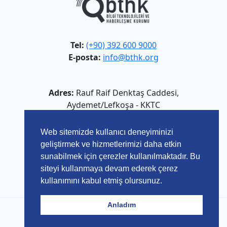
Tel:
(+90) 392 600 9000
E-posta:
info@bthk.org
Adres:
Rauf Raif Denktaş Caddesi,
Aydemet/Lefkoşa - KKTC
Web sitemizde kullanıcı deneyiminizi
geliştirmek ve hizmetlerimizi daha etkin
sunabilmek için çerezler kullanılmaktadır. Bu
siteyi kullanmaya devam ederek çerez
kullanımını kabul etmiş olursunuz.
Anladım
© 2026 Bilgi Teknolojileri ve Haberleşme Kurumu