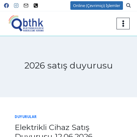
Skip
Online (Çevrimiçi) İşlemler
to
content
2026 satış duyurusu
DUYURULAR
Elektrikli Cihaz Satış
Duyurusu 12.06.2026