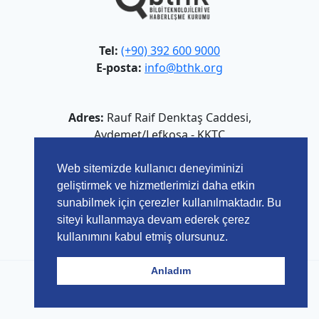
Tel:
(+90) 392 600 9000
E-posta:
info@bthk.org
Adres:
Rauf Raif Denktaş Caddesi,
Aydemet/Lefkoşa - KKTC
Web sitemizde kullanıcı deneyiminizi
geliştirmek ve hizmetlerimizi daha etkin
sunabilmek için çerezler kullanılmaktadır. Bu
siteyi kullanmaya devam ederek çerez
kullanımını kabul etmiş olursunuz.
Anladım
© 2026 Bilgi Teknolojileri ve Haberleşme Kurumu