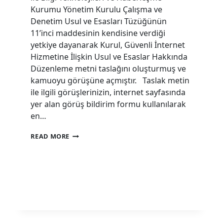
Kurumu Yönetim Kurulu Çalışma ve
Denetim Usul ve Esasları Tüzüğünün
11’inci maddesinin kendisine verdiği
yetkiye dayanarak Kurul, Güvenli İnternet
Hizmetine İlişkin Usul ve Esaslar Hakkında
Düzenleme metni taslağını oluşturmuş ve
kamuoyu görüşüne açmıştır. Taslak metin
ile ilgili görüşlerinizin, internet sayfasında
yer alan görüş bildirim formu kullanılarak
en…
THE
READ MORE
DRAFT
REGULATION
ON
THE
PROCEDURES
AND
PRINCIPLES
REGARDING
SAFE