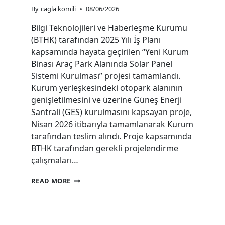
By
cagla komili
08/06/2026
Bilgi Teknolojileri ve Haberleşme Kurumu
(BTHK) tarafından 2025 Yılı İş Planı
kapsamında hayata geçirilen “Yeni Kurum
Binası Araç Park Alanında Solar Panel
Sistemi Kurulması” projesi tamamlandı.
Kurum yerleşkesindeki otopark alanının
genişletilmesini ve üzerine Güneş Enerji
Santrali (GES) kurulmasını kapsayan proje,
Nisan 2026 itibarıyla tamamlanarak Kurum
tarafından teslim alındı. Proje kapsamında
BTHK tarafından gerekli projelendirme
çalışmaları…
BTHK
READ MORE
SOLAR
POWER
PLANT
INSTALLED