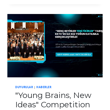
AT
BTHK
CAR
PARK
DUYURULAR
|
HABERLER
"Young Brains, New
Ideas" Competition