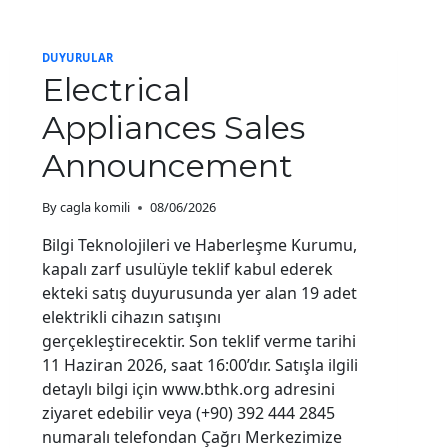
SAFETY:
SAFE
INTERNET
DUYURULAR
SERVICE
Electrical
COOPERATION
PROTOCOL
Appliances Sales
SIGNED
Announcement
By
cagla komili
08/06/2026
Bilgi Teknolojileri ve Haberleşme Kurumu,
kapalı zarf usulüyle teklif kabul ederek
ekteki satış duyurusunda yer alan 19 adet
elektrikli cihazın satışını
gerçekleştirecektir. Son teklif verme tarihi
11 Haziran 2026, saat 16:00’dır. Satışla ilgili
detaylı bilgi için www.bthk.org adresini
ziyaret edebilir veya (+90) 392 444 2845
numaralı telefondan Çağrı Merkezimize