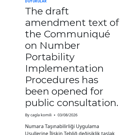
DUYURULAR
The draft
amendment text of
the Communiqué
on Number
Portability
Implementation
Procedures has
been opened for
public consultation.
By
cagla komili
03/08/2026
Numara Taşınabilirliği Uygulama
Usullerine İlişkin Tebliğ değişiklik taslak