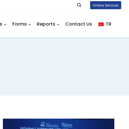
Online Services
s
Forms
Reports
Contact Us
TR