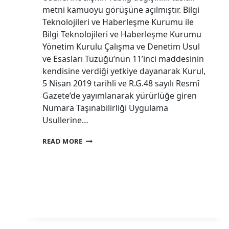
metni kamuoyu görüşüne açılmıştır. Bilgi
Teknolojileri ve Haberleşme Kurumu ile
Bilgi Teknolojileri ve Haberleşme Kurumu
Yönetim Kurulu Çalışma ve Denetim Usul
ve Esasları Tüzüğü’nün 11’inci maddesinin
kendisine verdiği yetkiye dayanarak Kurul,
5 Nisan 2019 tarihli ve R.G.48 sayılı Resmî
Gazete’de yayımlanarak yürürlüğe giren
Numara Taşınabilirliği Uygulama
Usullerine…
THE
READ MORE
DRAFT
AMENDMENT
TEXT
OF
THE
COMMUNIQUÉ
ON
NUMBER
PORTABILITY