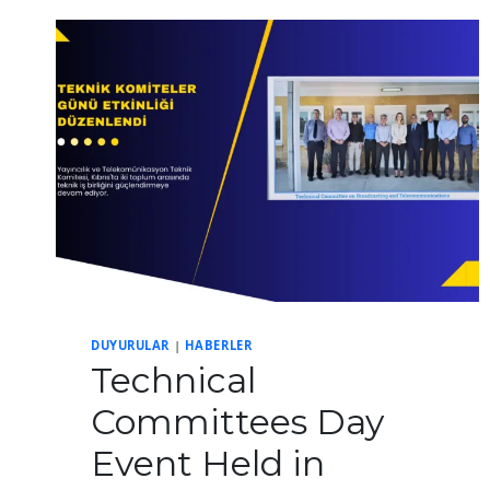
IMPLEMENTATION
PROCEDURES
HAS
BEEN
OPENED
FOR
PUBLIC
CONSULTATION.
DUYURULAR
|
HABERLER
Technical
Committees Day
Event Held in