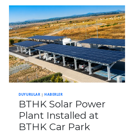
INTERNET
SERVICES
HAS
BEEN
OPENED
FOR
PUBLIC
CONSULTATION
DUYURULAR
|
HABERLER
BTHK Solar Power
Plant Installed at
BTHK Car Park