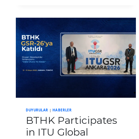
DAY
EVENT
HELD
IN
NICOSIA
DUYURULAR
|
HABERLER
BTHK Participates
in ITU Global