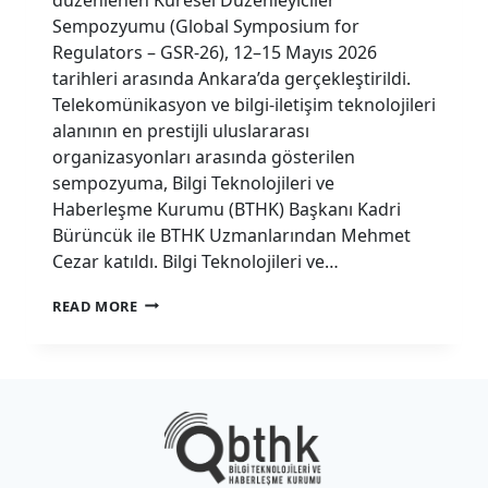
Sempozyumu (Global Symposium for
Regulators – GSR-26), 12–15 Mayıs 2026
tarihleri arasında Ankara’da gerçekleştirildi.
Telekomünikasyon ve bilgi-iletişim teknolojileri
alanının en prestijli uluslararası
organizasyonları arasında gösterilen
sempozyuma, Bilgi Teknolojileri ve
Haberleşme Kurumu (BTHK) Başkanı Kadri
Bürüncük ile BTHK Uzmanlarından Mehmet
Cezar katıldı. Bilgi Teknolojileri ve…
BTHK
READ MORE
PARTICIPATES
IN
ITU
GLOBAL
SYMPOSIUM
FOR
REGULATORS
(GSR-
26)