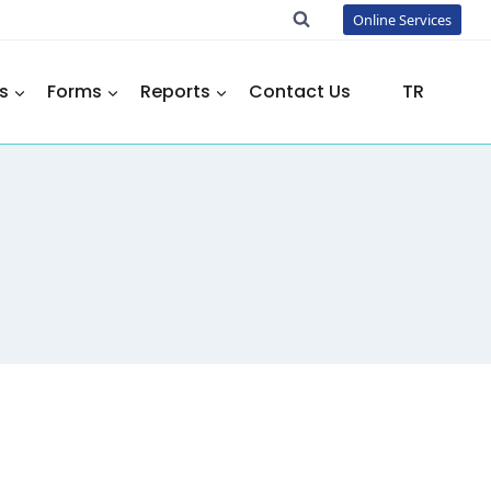
Online Services
s
Forms
Reports
Contact Us
TR