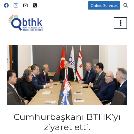
Skip
Online Services
to
content
Cumhurbaşkanı BTHK’yı
ziyaret etti.